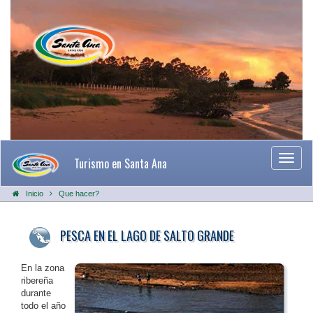
Desple
Turismo en Santa Ana
naveg
Inicio
Que hacer?
PESCA EN EL LAGO DE SALTO GRANDE
En la zona
ribereña
durante
todo el año