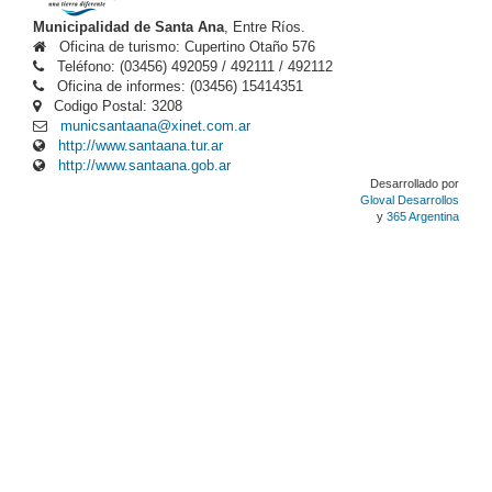
Municipalidad de Santa Ana
, Entre Ríos.
Oficina de turismo: Cupertino Otaño 576
Teléfono: (03456) 492059 / 492111 / 492112
Oficina de informes: (03456) 15414351
Codigo Postal: 3208
municsantaana@xinet.com.ar
http://www.santaana.tur.ar
http://www.santaana.gob.ar
Desarrollado por
Gloval Desarrollos
y
365 Argentina